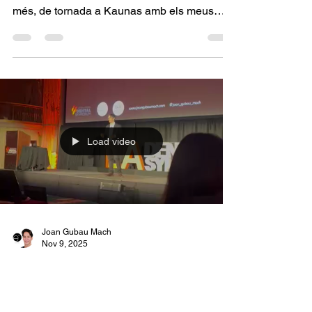
Joan Gubau Mach
Feb 8
Curs a Kaunas
Kaunas, Lituània 6 i 7 de febrer de 2026.
Curs pràctic de 2 dies a Kaunas. Un cop
més, de tornada a Kaunas amb els meus
amics de l'Acadèmia Uze. És la meva
cinquena vegada fent un curs a Lituània, ja
em sento com a casa! Però aquesta vegada
feia molt de fred, massa per a un barceloní.
Com sempre, excel·lent organització i
content de retrobar-me amb els meus amics.