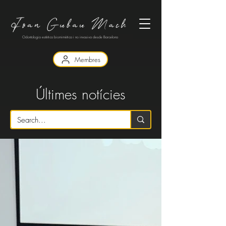
Odontologia estètica biomimètica i no invasiva desde Barcelona
Membres
​Últimes notícies