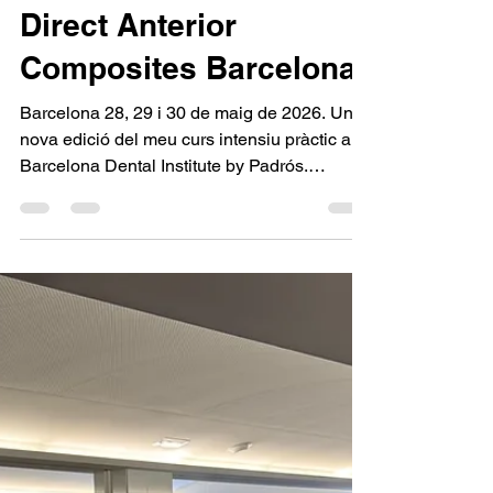
Joan Gubau Mach
May 30
Direct Anterior
Composites Barcelona
Barcelona 28, 29 i 30 de maig de 2026. Una
nova edició del meu curs intensiu pràctic a
Barcelona Dental Institute by Padrós.
Aquesta vegada, l'edició en castellà. 3 dies
increïbles divertint-nos amb els composites
en el sector anterior. Un grup maravellos!
Aviat més edicions!