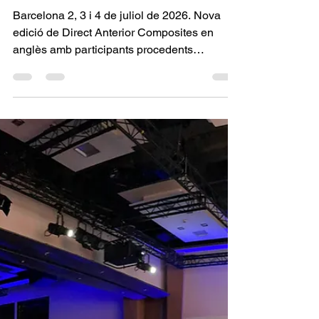
Direct Anterior
Composites Barcelona
Barcelona 2, 3 i 4 de juliol de 2026. Nova
edició de Direct Anterior Composites en
anglès amb participants procedents
d'Austràlia, Canadà, EUA, Lituània, França...
Un excel·lent grup internacional ple de
clínics amb talent. 3 dies intensius
d'estratificació de composites anteriors. Amb
ganes de la propera edició internacional!