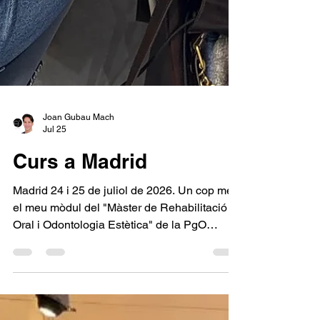
Joan Gubau Mach
Jul 25
Curs a Madrid
Madrid 24 i 25 de juliol de 2026. Un cop més,
el meu mòdul del "Màster de Rehabilitació
Oral i Odontologia Estètica" de la PgO
UCAM. Excel·lent curs pràctic a Madrid.
Excel·lents clínics. Aviat tornaré!