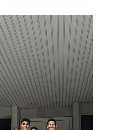
Joan Gubau Mach
Apr 11
Curs a Màlaga
Màlaga 10, 11 d'abril de 2026. Curs pràctic
de 2 dies dins del meu mòdul del "Màster de
Rehabilitació Oral i Odontologia Estètica" de
la PgO UCAM. 2 dies excel·lents gaudint a
Màlaga. Alt nivell al grup. Aviat tornaré!