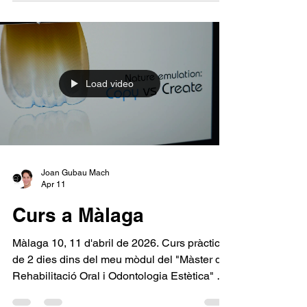
Joan Gubau Mach
May 8
SCOE
Barcelona 7 i 8 de maig de 2026. La meva
col·laboració en un mòdul del "Postgrau en
Estètica Dental" del Dr. Jose Luís Padrós
amb el meu amic Dr. Xavi Calvo. De nou una
gran experiència. Dos dies excel·lents i amb
ganes de la propera edició.
Load video