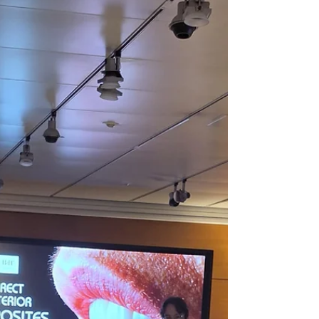
d'excel·lents conferències a càrrec d'alguns
dels millors dentistes del món. Una
organització increïble per part de l'equip de
Bio-Emulation de França. La propera edició...
Madrid 2028! Ens veiem allà!