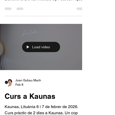
Joan Gubau Mach
Mar 27
Master BDI
Barcelona 26 i 27 de març de 2026. Nou
mòdul del Màster d'Odontologia Estètica del
Barcelona Dental Institute by Padrós. Aquest
cop centrat en el disseny del somriure i la
morfologia de les dents anteriors. 2 dies
increïbles divertint-nos amb els composites.
Encantats de tornar-vos a veure, nois!
Load video