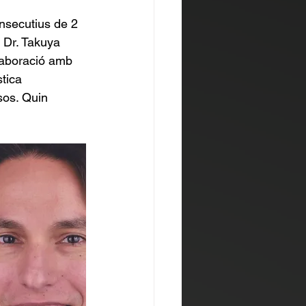
onsecutius de 2 
 Dr. Takuya 
laboració amb 
tica 
sos. Quin 