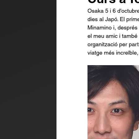
Osaka 5 i 6 d'octubre
dies al Japó. El pri
Minamino i, després 
el meu amic i també 
organització per part
viatge més increïble,