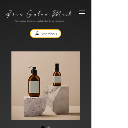
Non-invasive biomimetic aesthetic dentistry from Barcelona
Members