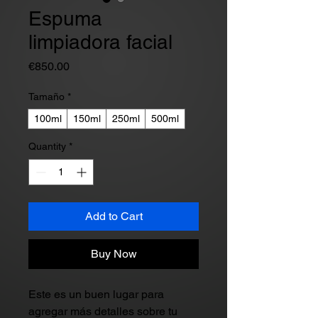
Espuma
limpiadora facial
Price
€850.00
Tamaño
*
100ml
150ml
250ml
500ml
Quantity
*
Add to Cart
Buy Now
Este es un buen lugar para 
agregar más detalles sobre tu 