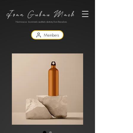
Non-invasive biomimetic aesthetic dentistry from Barcelona
Members