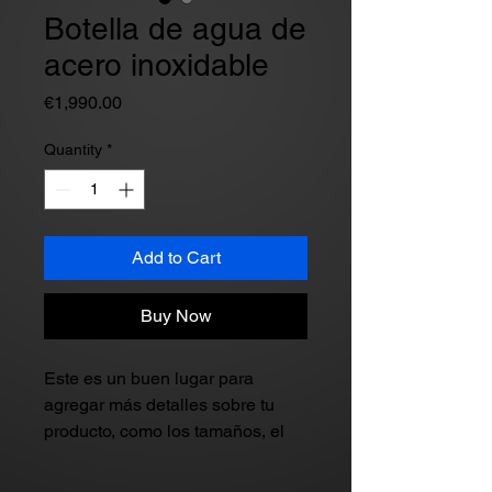
Botella de agua de
acero inoxidable
Price
€1,990.00
Quantity
*
Add to Cart
Buy Now
Este es un buen lugar para 
agregar más detalles sobre tu 
producto, como los tamaños, el 
material y las instrucciones de 
cuidado o de limpieza.