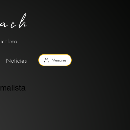
arcelona
Notícies
Membres
malista