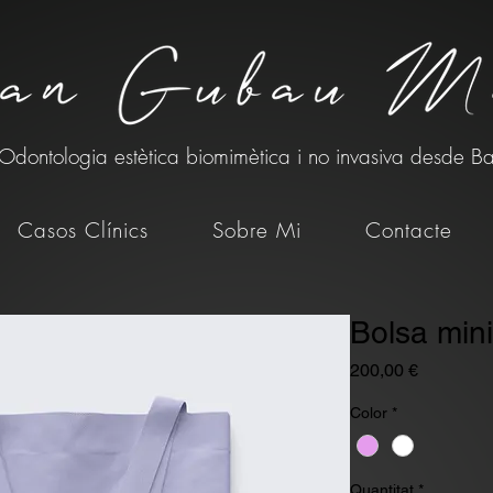
Odontologia estètica biomimètica i no invasiva desde B
Casos Clínics
Sobre Mi
Contacte
Bolsa mini
Price
200,00 €
Color
*
Quantitat
*