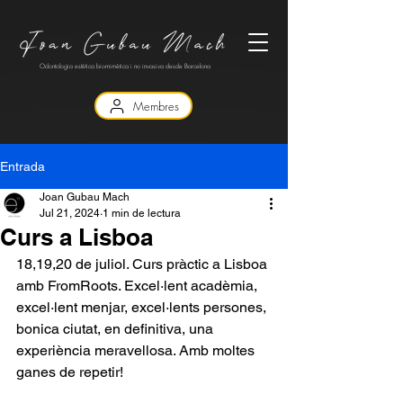
Odontologia estètica biomimètica i no invasiva desde Barcelona
Membres
Entrada
Joan Gubau Mach
Jul 21, 2024
1 min de lectura
Curs a Lisboa
18,19,20 de juliol. Curs pràctic a Lisboa 
amb FromRoots. Excel·lent acadèmia, 
excel·lent menjar, excel·lents persones, 
bonica ciutat, en definitiva, una 
experiència meravellosa. Amb moltes 
ganes de repetir!