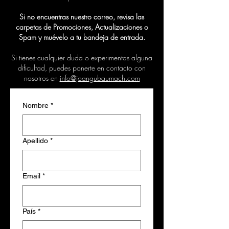
Si no encuentras nuestro correo, revisa las
carpetas de Promociones, Actualizaciones o
Spam y muévelo a tu bandeja de entrada.
Si tienes cualquier duda o experimentas alguna
dificultad, puedes ponerte en contacto con
nosotros en
info@joangubaumach.com
Nombre
*
Apellido
*
Email
*
País
*