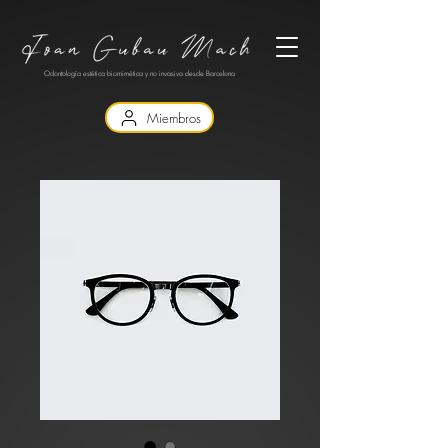
Odontología estética biomimética y no invasiva desde Barcelona
Miembros