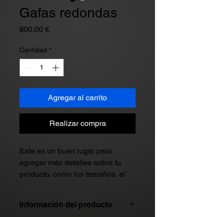
Gafas redondas
Precio
800,00 €
Cantidad
*
Agregar al carrito
Realizar compra
Este es un buen lugar para 
agregar más detalles sobre tu 
producto, como los tamaños, el 
material y las instrucciones de 
cuidado o de limpieza.
Información del producto