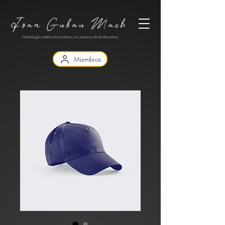
Odontología estética biomimética y no invasiva desde Barcelona
Miembros