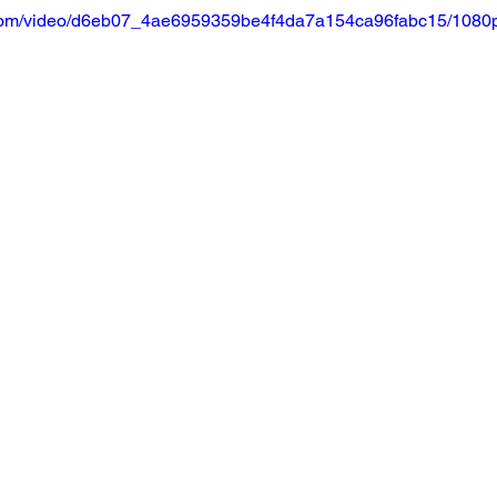
ic.com/video/d6eb07_4ae6959359be4f4da7a154ca96fabc15/1080p