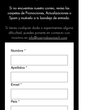
Si no encuentras nuestro correo, revisa las
carpetas de Promociones, Actualizaciones o
Spam y muévelo a tu bandeja de entrada.
Si tienes cualquier duda o experimentas alguna
dificultad, puedes ponerte en contacto con
nosotros en
info@joangubaumach.com
Nombre
*
Apellidos
*
Email
*
País
*